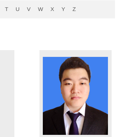
T
U
V
W
X
Y
Z