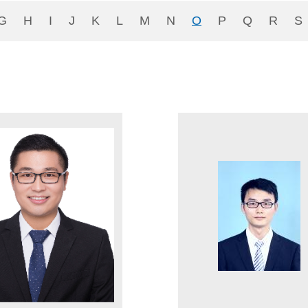
G
H
I
J
K
L
M
N
O
P
Q
R
S