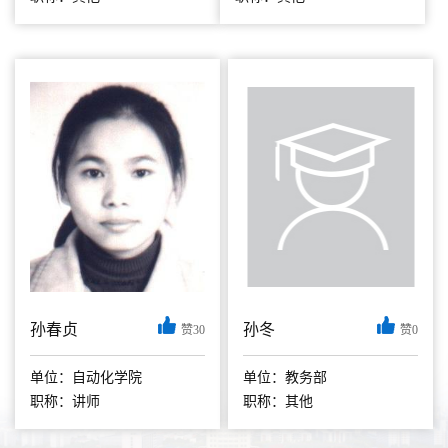
注于现代教育评估、
学位与研究生教育及
教师发展与教学评估
研究 研究方向：高
等教育学、课程与教
学论、教育管理 1.现
代教育评估；2.研究
生教育；3.教师发...
孙春贞
孙冬
赞30
赞0
【个人简介】 孙春
贞，女，工学博士，
单位：自动化学院
单位：教务部
主要研究方向为固定
职称：讲师
职称：其他
翼无人机飞行控制技
术、高超声速飞行器