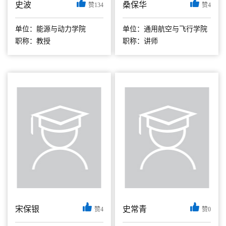
史波
桑保华
赞134
赞4
以下信息由研究生系
统导入，请酌情修改
单位：能源与动力学院
单位：通用航空与飞行学院
完善 史波，男，
职称：教授
职称：讲师
1976年9月出生，汉
族，出生于浙江宁
波，南京航空航天大
学能源与动力学院教
授、博士生导师。主
要从事飞行器热管
理、电子设备热设计
等方向的教学与研究
工作。...
宋保银
史常青
赞4
赞0