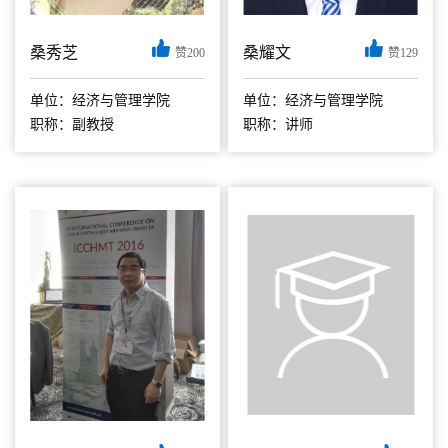
桑秀芝
桑耀文
赞200
赞129
1. 基本介绍 桑秀
桑耀文，南京航空航
芝，女，南京航空航
天大学经济与管理学
单位：经济与管理学院
单位：经济与管理学院
天大学经济与管理学
院助理教授，硕士生
职称：副教授
职称：讲师
院 副教授，加拿大
导师。西北工业大学
阿尔伯塔大学访问学
机电学院，获工学博
者（合作导师Witold
士学位。郑州大学数
Pedrycz院士），主
学与统计学院，获理
要从事新能源金融投
学学士、硕士学位。
资决策与风险测度建
研究方向包括智能制
模相关研究。先后主
造、生产调度、算法
持国家自科基金面
设计与分析...
上...